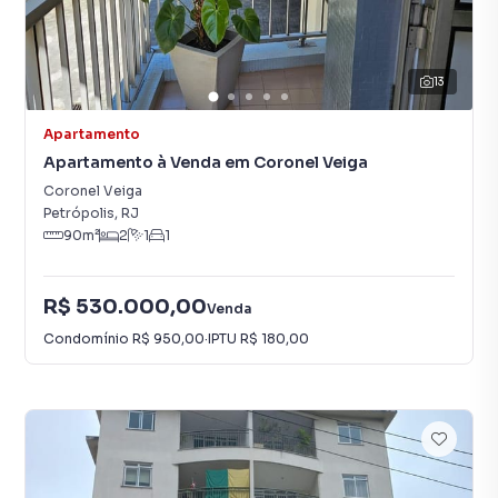
13
Apartamento
Apartamento à Venda em Coronel Veiga
Coronel Veiga
Petrópolis
,
RJ
90
m²
2
1
1
R$ 530.000,00
Venda
Condomínio
R$ 950,00
·
IPTU
R$ 180,00