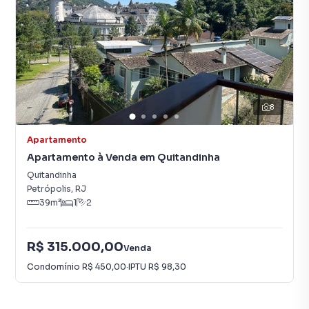
8
Apartamento
Apartamento à Venda em Quitandinha
Quitandinha
Petrópolis
,
RJ
39
m²
1
2
R$ 315.000,00
Venda
Condomínio
R$ 450,00
·
IPTU
R$ 98,30