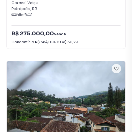
Coronel Veiga
Petrópolis
,
RJ
48
m²
1
R$ 275.000,00
Venda
Condomínio
R$ 584,01
·
IPTU
R$ 60,79