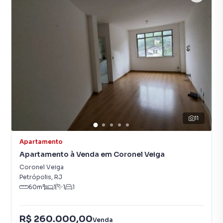
11
Apartamento
Apartamento à Venda em Coronel Veiga
Coronel Veiga
Petrópolis
,
RJ
60
m²
1
1
1
R$ 260.000,00
Venda