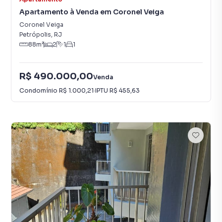
Apartamento à Venda em Coronel Veiga
Coronel Veiga
Petrópolis
,
RJ
88
m²
2
1
1
R$ 490.000,00
Venda
Condomínio
R$ 1.000,21
·
IPTU
R$ 455,63