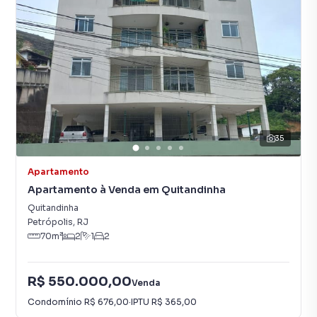
35
Apartamento
Apartamento à Venda em Quitandinha
Quitandinha
Petrópolis
,
RJ
70
m²
2
1
2
R$ 550.000,00
Venda
Condomínio
R$ 676,00
·
IPTU
R$ 365,00