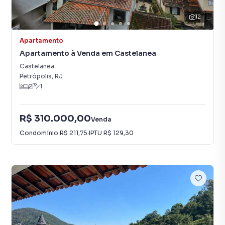
12
Apartamento
Apartamento à Venda em Castelanea
Castelanea
Petrópolis
,
RJ
2
1
R$ 310.000,00
Venda
Condomínio
R$ 211,75
·
IPTU
R$ 129,30