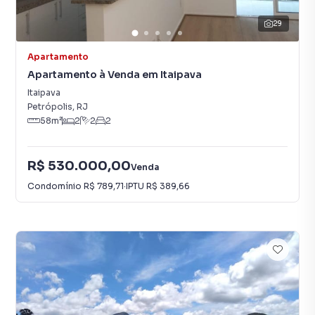
29
Apartamento
Apartamento à Venda em Itaipava
Itaipava
Petrópolis
,
RJ
58
m²
2
2
2
R$ 530.000,00
Venda
Condomínio
R$ 789,71
·
IPTU
R$ 389,66