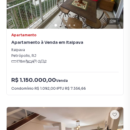
18
Apartamento
Apartamento à Venda em Itaipava
Itaipava
Petrópolis
,
RJ
178
m²
4
2
2
R$ 1.150.000,00
Venda
Condomínio
R$ 1.092,00
·
IPTU
R$ 7.356,66