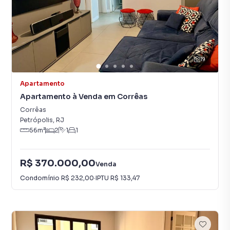
19
Apartamento
Apartamento à Venda em Corrêas
Corrêas
Petrópolis
,
RJ
56
m²
2
1
1
R$ 370.000,00
Venda
Condomínio
R$ 232,00
·
IPTU
R$ 133,47