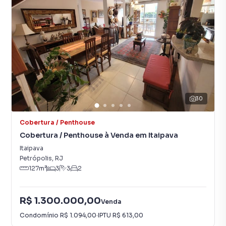
30
Cobertura / Penthouse
Cobertura / Penthouse à Venda em Itaipava
Itaipava
Petrópolis
,
RJ
127
m²
3
3
2
R$ 1.300.000,00
Venda
Condomínio
R$ 1.094,00
·
IPTU
R$ 613,00