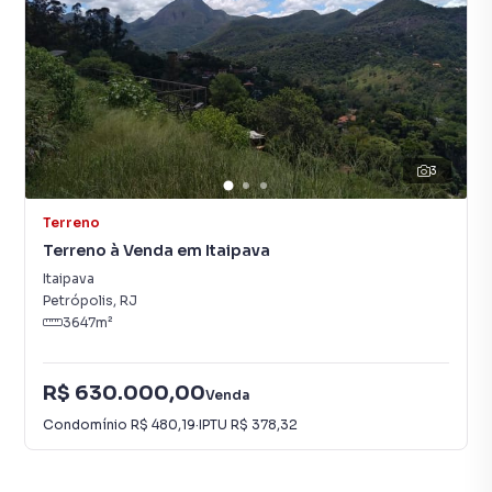
3
Terreno
Terreno à Venda em Itaipava
Itaipava
Petrópolis
,
RJ
3647
m²
R$ 630.000,00
Venda
Condomínio
R$ 480,19
·
IPTU
R$ 378,32