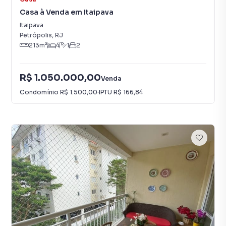
Casa à Venda em Itaipava
Itaipava
Petrópolis
,
RJ
213
m²
4
1
2
R$ 1.050.000,00
Venda
Condomínio
R$ 1.500,00
·
IPTU
R$ 166,84