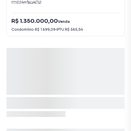
224
m²
4
2
R$ 1.350.000,00
Venda
Condomínio
R$ 1.699,09
·
IPTU
R$ 565,54