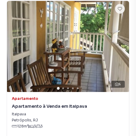
6
Apartamento
Apartamento à Venda em Itaipava
Itaipava
Petrópolis
,
RJ
128
m²
3
3