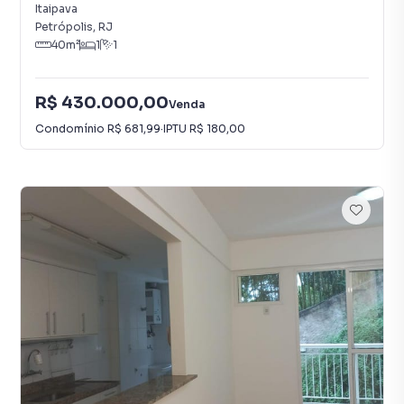
Itaipava
Petrópolis
,
RJ
40
m²
1
1
R$ 430.000,00
Venda
Condomínio
R$ 681,99
·
IPTU
R$ 180,00