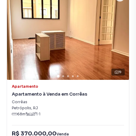
19
Apartamento
Apartamento à Venda em Corrêas
Corrêas
Petrópolis
,
RJ
68
m²
2
1
R$ 370.000,00
Venda