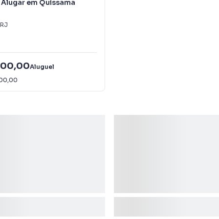
a Alugar em Quissama
RJ
000,00
Aluguel
500,00