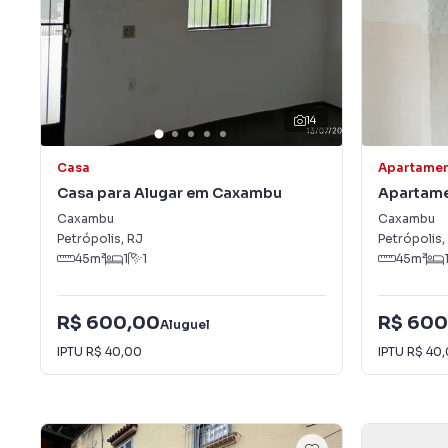
14
Casa
Apartame
Casa para Alugar em Caxambu
Apartame
Caxambu
Caxambu
Caxambu
Petrópolis
,
RJ
Petrópolis
,
45
m²
1
1
45
m²
R$ 600,00
R$ 600
Aluguel
IPTU
R$ 40,00
IPTU
R$ 40