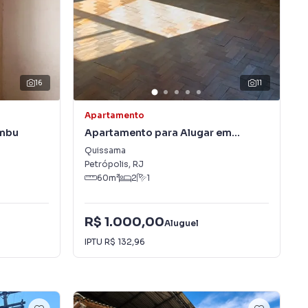
16
11
Apartamento
ambu
Apartamento para Alugar em
Quissama
Quissama
Petrópolis
,
RJ
60
m²
2
1
R$ 1.000,00
Aluguel
IPTU
R$ 132,96