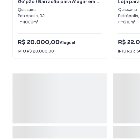
Galpão / Barracão para Alugar em
Loja par
Quissama
Quissama
Quissama
Petrópolis
,
RJ
Petrópolis
,
1000
m²
310
m²
R$ 20.000,00
R$ 22.
Aluguel
IPTU
R$ 20.000,00
IPTU
R$ 3.