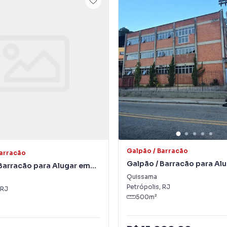
Galpão / Barracão
Barracão
Galpão / Barracão para Al
Barracão para Alugar em
Quissama
a
Quissama
Petrópolis
,
RJ
RJ
500
m²