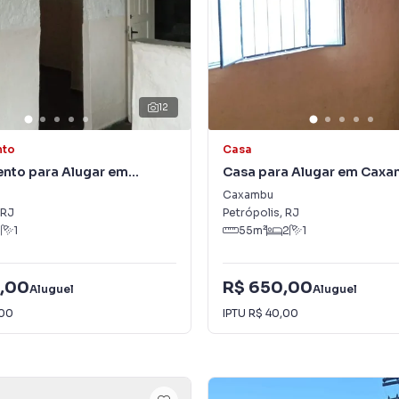
12
nto
Casa
nto para Alugar em
Casa para Alugar em Cax
Caxambu
RJ
Petrópolis
,
RJ
1
1
55
m²
2
1
,00
R$ 650,00
Aluguel
Aluguel
,00
IPTU
R$ 40,00