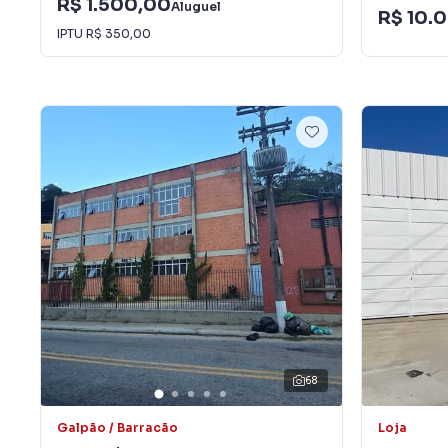
R$ 1.500,00
Aluguel
R$ 10.
IPTU
R$ 350,00
68
Galpão / Barracão
Loja