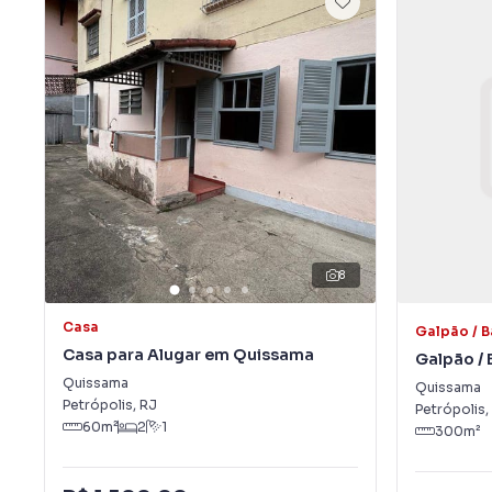
8
Casa
Galpão / 
Casa para Alugar em Quissama
Galpão / 
Quissama
Quissam
Quissama
Petrópolis
,
RJ
Petrópolis
,
60
m²
2
1
300
m²