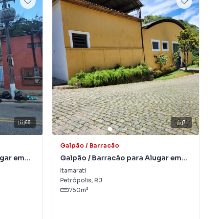
68
7
Galpão / Barracão
ugar em
Galpão / Barracão para Alugar em
Itamarati
Itamarati
Petrópolis
,
RJ
750
m²