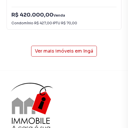
smartphone. Nós criamos soluções inovadoras para
simplificar a relação de proprietários, inquilinos e
R$ 420.000,00
Venda
compradores com o mercado imobiliário.
Condomínio
R$ 427,00
·
IPTU
R$ 70,00
Anuncie seu imóvel! É fácil, rápido e gratuito! A Immobile
Administradora de Bens é uma imobiliária digital com
imóveis em diversas cidades do Brasil, incluindo Niterói.
Ver mais imóveis em
Ingá
Na Immobile Administradora de Bens você consegue
vender ou alugar seu imóvel muito mais rápido do que em
imobiliárias tradicionais. Já vendemos e locamos diversos
imóveis em Niterói, especialmente em Ingá. Isso porque
temos uma equipe de marketing digital focada em produzir
campanhas específicas para Niterói, o que aumenta muito
o número de contatos interessados e tendo como
consequência uma maior chance de vender ou alugar seu
imóvel mais rápido. Contamos também com um time de
programadores, corretores treinados e uma central de
atendimento preparada para atender proprietários e