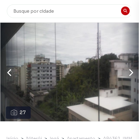
27
Início
Niterói
Ingá
Apartamento
AP4362_IMM