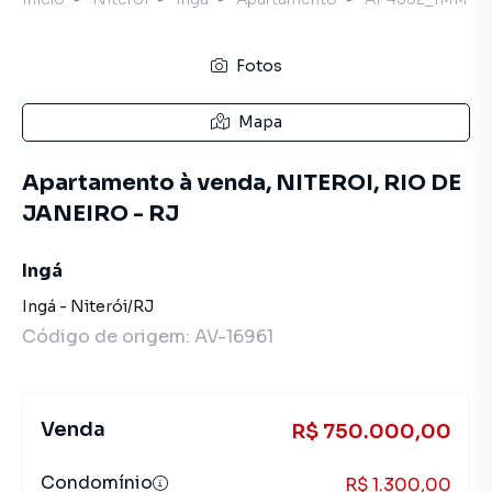
Fotos
Mapa
Apartamento à venda, NITEROI, RIO DE
JANEIRO - RJ
Ingá
Ingá
-
Niterói
/
RJ
Código de origem:
AV-16961
Venda
R$ 750.000,00
Condomínio
R$ 1.300,00