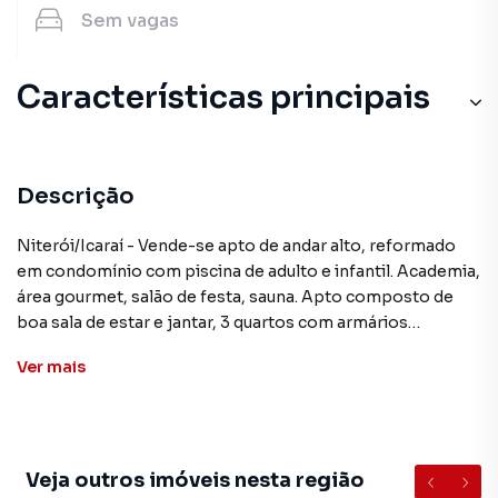
Sem
vagas
Características principais
Descrição
Niterói/Icaraí - Vende-se apto de andar alto, reformado
em condomínio com piscina de adulto e infantil. Academia,
área gourmet, salão de festa, sauna. Apto composto de
boa sala de estar e jantar, 3 quartos com armários
planejados, 3 banheiros, cozinha planejada, área gourmet,
Ver
mais
2 vagas de garagem. AP4362
**ATENÇÃO: Os valores mencionados neste anúncio
podem sofrer alteração sem prévio aviso
Veja outros imóveis nesta região