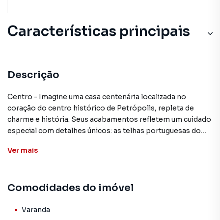
Características principais
Descrição
Centro - Imagine uma casa centenária localizada no
coração do centro histórico de Petrópolis, repleta de
charme e história. Seus acabamentos refletem um cuidado
especial com detalhes únicos: as telhas portuguesas do
Porto adornam o beiral da varanda, trazendo um toque
Ver
mais
clássico e elegante ao ambiente. As maçanetas de cristal
de Baccarat acrescentam um brilho sofisticado,
destacando a qualidade e o bom gosto presentes em cada
Comodidades do imóvel
detalhe. O teto da sala de jantar mantém sua beleza
original, feito de estuque decorado com delicadas folhas
de café, que conferem um charme rústico e ao mesmo
Varanda