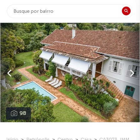
98
Início
Petrópolis
Centro
Casa
CA3073_IMM