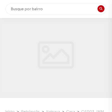
Início
Petrópolis
Itaipava
Casa
CA1103_IMM