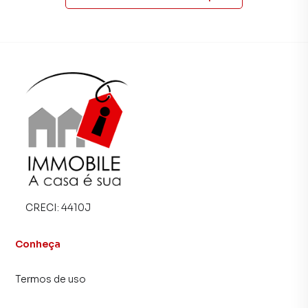
imobiliárias tradicionais. Já vendemos e locamos diversos
imóveis em Petrópolis, especialmente em Itaipava. Isso
porque temos uma equipe de marketing digital focada em
produzir campanhas específicas para Petrópolis, o que
aumenta muito o número de contatos interessados e
tendo como consequência uma maior chance de vender ou
alugar seu imóvel mais rápido. Contamos também com um
time de programadores, corretores treinados e uma
central de atendimento preparada para atender
proprietários e inquilinos.
CRECI:
4410J
Conheça
Termos de uso