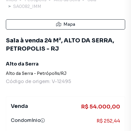
SA0082_IMM
Mapa
Sala à venda 24 M², ALTO DA SERRA,
PETROPOLIS - RJ
Alto da Serra
Alto da Serra
-
Petrópolis
/
RJ
Código de origem:
V-12495
Venda
R$ 54.000,00
Condomínio
R$ 252,44