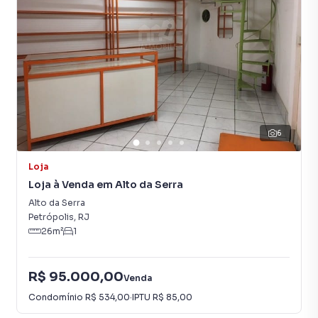
terrenos, lojas e barracões para venda ou locação, além de
empreendimentos em construção ou lançamentos na
planta em Alto da Serra e em outras regiões de Petrópolis.
Aqui você encontra milhares de ofertas para encontrar o
imóvel que mais combina com seu estilo de vida.
Negocie seu imóvel de forma totalmente online, com
segurança e tranquilidade. Na Immobile Administradora de
6
Bens você consegue comprar ou alugar um imóvel em
Petrópolis mesmo não estando na cidade e com a
Loja
praticidade de fazer tudo online, direto do seu computador
Loja à Venda em Alto da Serra
ou smartphone. Nós criamos soluções inovadoras para
simplificar a relação de proprietários, inquilinos e
Alto da Serra
compradores com o mercado imobiliário.
Petrópolis
,
RJ
26
m²
1
Anuncie seu imóvel! É fácil, rápido e gratuito! A Immobile
Administradora de Bens é uma imobiliária digital com
R$ 95.000,00
Venda
imóveis em diversas cidades do Brasil, incluindo
Condomínio
R$ 534,00
·
IPTU
R$ 85,00
Petrópolis.