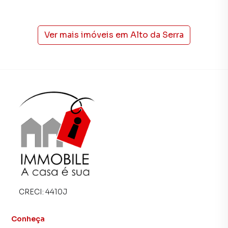
Na Immobile Administradora de Bens você consegue
vender ou alugar seu imóvel muito mais rápido do que em
imobiliárias tradicionais. Já vendemos e locamos diversos
Ver mais imóveis em
Alto da Serra
imóveis em Petrópolis, especialmente em Alto da Serra.
Isso porque temos uma equipe de marketing digital focada
em produzir campanhas específicas para Petrópolis, o que
aumenta muito o número de contatos interessados e
tendo como consequência uma maior chance de vender ou
alugar seu imóvel mais rápido. Contamos também com um
time de programadores, corretores treinados e uma
central de atendimento preparada para atender
proprietários e inquilinos.
CRECI:
4410J
Conheça