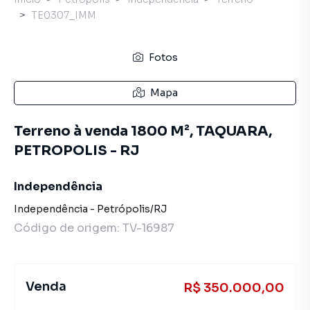
TE0307_IMM
Fotos
Mapa
Terreno à venda 1800 M², TAQUARA,
PETROPOLIS - RJ
Independência
Independência
-
Petrópolis
/
RJ
Código de origem:
TV-16987
Venda
R$ 350.000,00