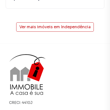
Anuncie seu imóvel! É fácil, rápido e gratuito! A Immobile
Administradora de Bens é uma imobiliária digital com
imóveis em diversas cidades do Brasil, incluindo
Petrópolis.
Ver mais imóveis em
Independência
Na Immobile Administradora de Bens você consegue
vender ou alugar seu imóvel muito mais rápido do que em
imobiliárias tradicionais. Já vendemos e locamos diversos
imóveis em Petrópolis, especialmente em Independência.
Isso porque temos uma equipe de marketing digital focada
em produzir campanhas específicas para Petrópolis, o que
aumenta muito o número de contatos interessados e
tendo como consequência uma maior chance de vender ou
alugar seu imóvel mais rápido. Contamos também com um
time de programadores, corretores treinados e uma
central de atendimento preparada para atender
proprietários e inquilinos.
CRECI:
4410J