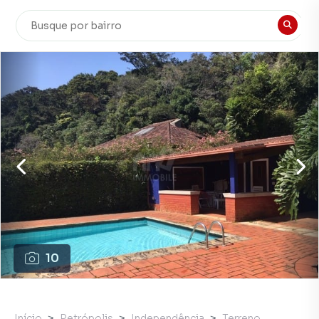
10
Início
Petrópolis
Independência
Terreno