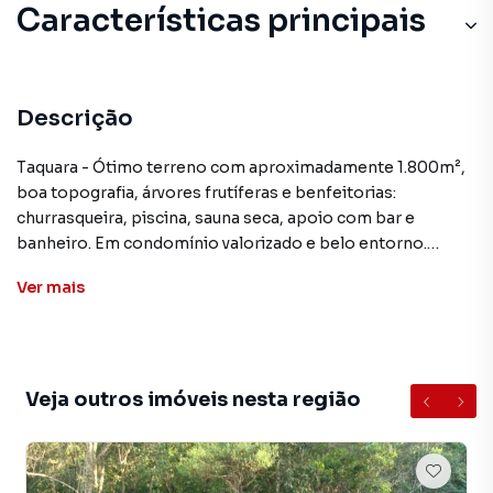
Características principais
Descrição
Taquara - Ótimo terreno com aproximadamente 1.800m²,
boa topografia, árvores frutíferas e benfeitorias:
churrasqueira, piscina, sauna seca, apoio com bar e
banheiro. Em condomínio valorizado e belo entorno.
TE03077
Ver
mais
**ATENÇÃO: Os valores mencionados neste anúncio
podem sofrer alteração sem prévio aviso
Veja outros imóveis nesta região
Terreno para Venda em região valorizada do bairro
Independência, em Petrópolis. Não encontrou o que
procurava ou deseja mais informações sobre Terreno em