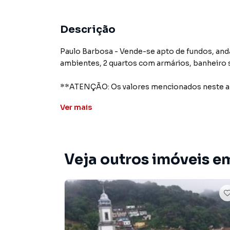
Descrição
Paulo Barbosa - Vende-se apto de fundos, an
ambientes, 2 quartos com armários, banheiro s
**ATENÇÃO: Os valores mencionados neste an
Ver
mais
Apartamento para Venda em região valorizada 
procurava ou deseja mais informações sobre
nossa equipe pelo telefone (24) 2103-4450.
Veja outros imóveis e
A Immobile Administradora de Bens tem mais 
comerciais, sobrados, terrenos, lojas e barr
em construção ou lançamentos na planta em Ce
encontra milhares de ofertas para encontrar o
Negocie seu imóvel de forma totalmente onlin