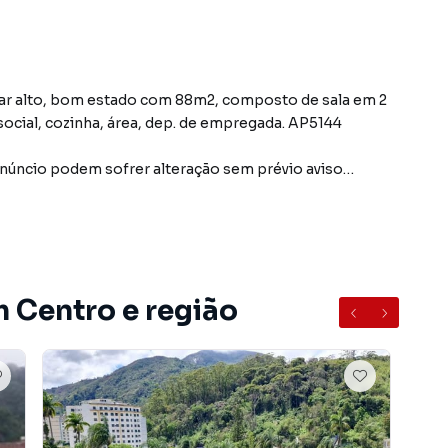
dar alto, bom estado com 88m2, composto de sala em 2
ocial, cozinha, área, dep. de empregada. AP5144
úncio podem sofrer alteração sem prévio aviso
do bairro Centro, em Petrópolis. Não encontrou o que
 Apartamento em Petrópolis? Entre em contato com
m Centro e região
opções de apartamentos, casas residenciais e
acões para venda ou locação, além de empreendimentos
ntro e em outras regiões de Petrópolis. Aqui você
 imóvel que mais combina com seu estilo de vida.
e, com segurança e tranquilidade. Na Immobile