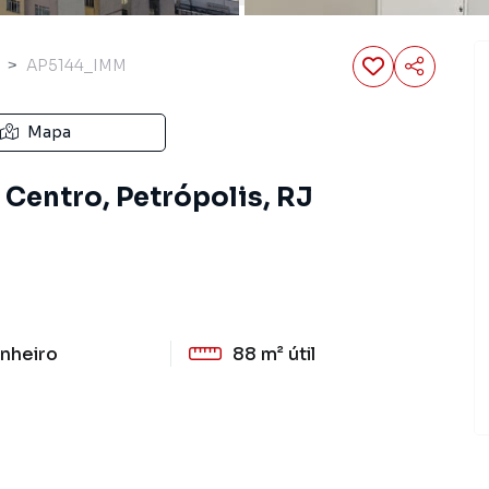
AP5144_IMM
Mapa
Centro, Petrópolis, RJ
nheiro
88 m²
útil