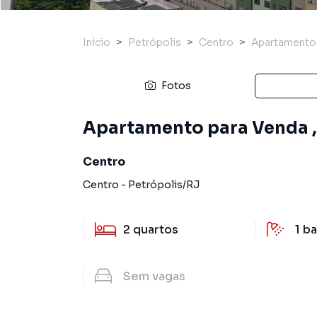
Início
Petrópolis
Centro
Apartamento
Fotos
Apartamento para Venda , 
Centro
Centro
-
Petrópolis
/
RJ
2
quartos
1
ba
Sem
vagas