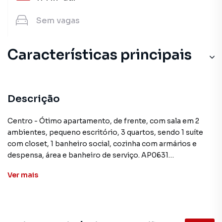
Sem
vagas
Características principais
Descrição
Centro - Ótimo apartamento, de frente, com sala em 2
ambientes, pequeno escritório, 3 quartos, sendo 1 suíte
com closet, 1 banheiro social, cozinha com armários e
despensa, área e banheiro de serviço. AP0631
Ver
mais
**ATENÇÃO: Os valores mencionados neste anúncio
podem sofrer alteração sem prévio aviso