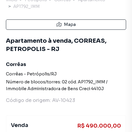
AP1792_IMM
Mapa
Apartamento à venda, CORREAS,
PETROPOLIS - RJ
Corrêas
Corrêas
-
Petrópolis
/
RJ
Número de blocos/torres:
02
cód.
AP1792_IMM
/
Immobile Administradora de Bens
Creci
4410J
Código de origem:
AV-10423
Venda
R$ 490.000,00