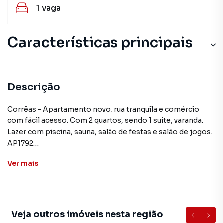
1
vaga
Características principais
Descrição
Corrêas - Apartamento novo, rua tranquila e comércio
com fácil acesso. Com 2 quartos, sendo 1 suíte, varanda.
Lazer com piscina, sauna, salão de festas e salão de jogos.
AP1792
Ver
mais
**ATENÇÃO: Os valores mencionados neste anúncio
podem sofrer alteração sem prévio aviso
Apartamento para Venda em região valorizada do bairro
Veja outros imóveis nesta região