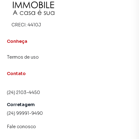
alugar seu imóvel mais rápido. Contamos também com um
time de programadores, corretores treinados e uma
central de atendimento preparada para atender
CRECI:
4410J
proprietários e inquilinos.
Conheça
Termos de uso
Contato
(24) 2103-4450
Corretagem
(24) 99991-9490
Fale conosco