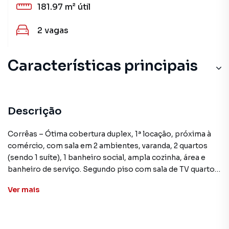
181.97 m²
útil
2
vagas
Características principais
Descrição
Corrêas – Ótima cobertura duplex, 1ª locação, próxima à
comércio, com sala em 2 ambientes, varanda, 2 quartos
(sendo 1 suíte), 1 banheiro social, ampla cozinha, área e
banheiro de serviço. Segundo piso com sala de TV quarto
com varanda e banheiro social, terraço com lavabo, 2 vagas
Ver
mais
marcadas e cobertas. Condomínio com salão de festas e
bicicletário. AP4449
**ATENÇÃO: Os valores mencionados neste anúncio