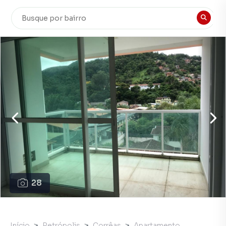
28
Início
Petrópolis
Corrêas
Apartamento