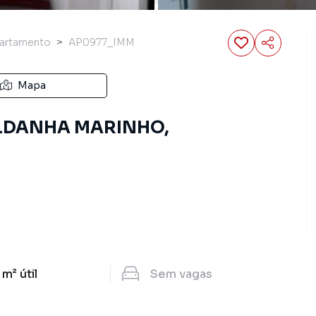
artamento
AP0977_IMM
Mapa
ALDANHA MARINHO,
 m²
útil
Sem
vagas