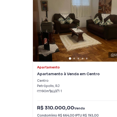
Negocie seu imóvel de forma totalmente onlin
Administradora de Bens você consegue compr
estando na cidade e com a praticidade de faze
Nós criamos soluções inovadoras para simplific
compradores com o mercado imobiliário.
Anuncie seu imóvel! É fácil, rápido e gratuito
digital com imóveis em diversas cidades do Bras
1
Na Immobile Administradora de Bens você con
Apartamento
do que em imobiliárias tradicionais. Já vende
Apartamento à Venda em Centro
especialmente em Saldanha Marinho. Isso por
Centro
produzir campanhas específicas para Petrópol
Petrópolis
,
RJ
interessados e tendo como consequência uma 
90
m²
3
1
rápido. Contamos também com um time de pro
atendimento preparada para atender proprietár
R$ 310.000,00
Venda
Condomínio
R$ 664,00
·
IPTU
R$ 193,00