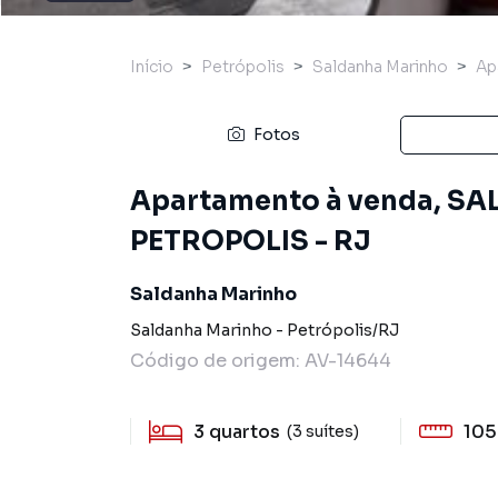
Início
Petrópolis
Saldanha Marinho
Ap
Fotos
Apartamento à venda, S
PETROPOLIS - RJ
Saldanha Marinho
Saldanha Marinho
-
Petrópolis
/
RJ
Código de origem:
AV-14644
3
quartos
105
(3 suítes)