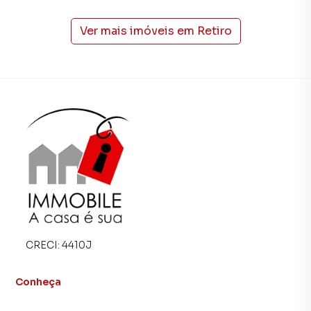
Petrópolis.
Ver mais imóveis em
Retiro
Na Immobile Administradora de Bens você consegue
vender ou alugar seu imóvel muito mais rápido do que em
imobiliárias tradicionais. Já vendemos e locamos diversos
imóveis em Petrópolis, especialmente em Retiro. Isso
porque temos uma equipe de marketing digital focada em
produzir campanhas específicas para Petrópolis, o que
aumenta muito o número de contatos interessados e
tendo como consequência uma maior chance de vender ou
alugar seu imóvel mais rápido. Contamos também com um
time de programadores, corretores treinados e uma
central de atendimento preparada para atender
proprietários e inquilinos.
CRECI:
4410J
Conheça