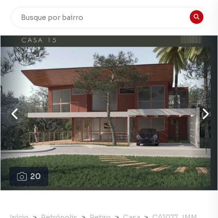
20
Início
Petrópolis
Retiro
Casa
CA1077_IMM