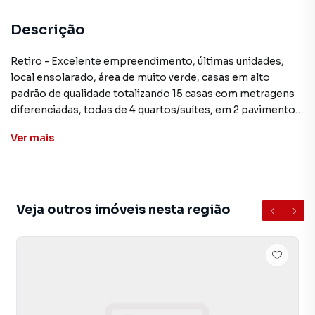
Descrição
Retiro - Excelente empreendimento, últimas unidades,
local ensolarado, área de muito verde, casas em alto
padrão de qualidade totalizando 15 casas com metragens
diferenciadas, todas de 4 quartos/suítes, em 2 pavimentos,
condomínio com área de lazer com piscina, spa, espaço
Ver
mais
gourmet, quadra de esporte. Preços sob consulta. CA1077
**ATENÇÃO: Os valores mencionados neste anúncio
podem sofrer alteração sem prévio aviso
Veja outros imóveis nesta região
Casa para Venda em região valorizada do bairro Retiro, em
Petrópolis. Não encontrou o que procurava ou deseja mais
informações sobre Casa em Petrópolis? Entre em contato
com nossa equipe pelo telefone (24) 2103-4450.