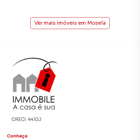
Administradora de Bens é uma imobiliária digital com
imóveis em diversas cidades do Brasil, incluindo
Petrópolis.
Ver mais imóveis em
Mosela
Na Immobile Administradora de Bens você consegue
vender ou alugar seu imóvel muito mais rápido do que em
imobiliárias tradicionais. Já vendemos e locamos diversos
imóveis em Petrópolis, especialmente em Mosela. Isso
porque temos uma equipe de marketing digital focada em
produzir campanhas específicas para Petrópolis, o que
aumenta muito o número de contatos interessados e
tendo como consequência uma maior chance de vender ou
alugar seu imóvel mais rápido. Contamos também com um
time de programadores, corretores treinados e uma
central de atendimento preparada para atender
proprietários e inquilinos.
CRECI:
4410J
Conheça