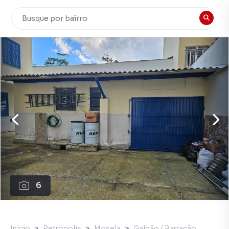
6
Início
Petrópolis
Mosela
Galpão / Barracão