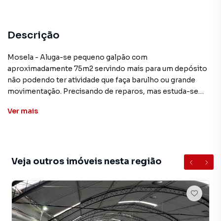
Descrição
Mosela - Aluga-se pequeno galpão com
aproximadamente 75m2 servindo mais para um depósito
não podendo ter atividade que faça barulho ou grande
movimentação. Precisando de reparos, mas estuda-se
carência. BA0016
Ver
mais
**ATENÇÃO: Os valores mencionados neste anúncio
podem sofrer alteração sem prévio aviso
Veja outros imóveis nesta região
Galpão / Barracão para Aluguel em região valorizada do
bairro Mosela, em Petrópolis. Não encontrou o que
procurava ou deseja mais informações sobre Galpão /
Barracão em Petrópolis? Entre em contato com nossa
equipe pelo telefone (24) 2103-4450.