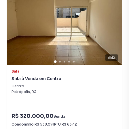
empreendimentos em construção ou lançamentos na
planta em Centro e em outras regiões de Petrópolis. Aqui
você encontra milhares de ofertas para encontrar o imóvel
que mais combina com seu estilo de vida.
Negocie seu imóvel de forma totalmente online, com
segurança e tranquilidade. Na Immobile Administradora de
Bens você consegue comprar ou alugar um imóvel em
12
Petrópolis mesmo não estando na cidade e com a
praticidade de fazer tudo online, direto do seu computador
Sala
ou smartphone. Nós criamos soluções inovadoras para
Sala à Venda em Centro
simplificar a relação de proprietários, inquilinos e
compradores com o mercado imobiliário.
Centro
Petrópolis
,
RJ
Anuncie seu imóvel! É fácil, rápido e gratuito! A Immobile
Administradora de Bens é uma imobiliária digital com
imóveis em diversas cidades do Brasil, incluindo
R$ 320.000,00
Venda
Petrópolis.
Condomínio
R$ 538,07
·
IPTU
R$ 63,42