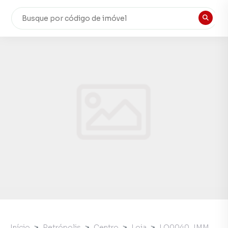
Início
Petrópolis
Centro
Loja
LO0040_IMM