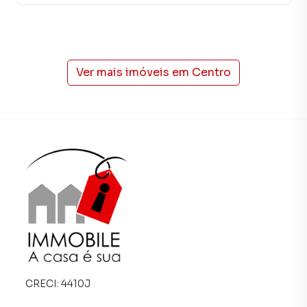
Na Immobile Administradora de Bens você consegue
vender ou alugar seu imóvel muito mais rápido do que em
imobiliárias tradicionais. Já vendemos e locamos diversos
imóveis em Petrópolis, especialmente em Centro. Isso
porque temos uma equipe de marketing digital focada em
Ver mais imóveis em
Centro
produzir campanhas específicas para Petrópolis, o que
aumenta muito o número de contatos interessados e
tendo como consequência uma maior chance de vender ou
alugar seu imóvel mais rápido. Contamos também com um
time de programadores, corretores treinados e uma
central de atendimento preparada para atender
proprietários e inquilinos.
CRECI:
4410J