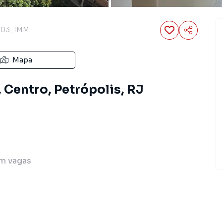
503_IMM
Mapa
 Centro, Petrópolis, RJ
m
vagas