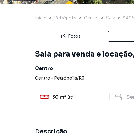
Início
Petrópolis
Centro
Sala
SA0
Fotos
Sala para venda e locação,
Centro
Centro
-
Petrópolis
/
RJ
30 m²
útil
Se
Descrição