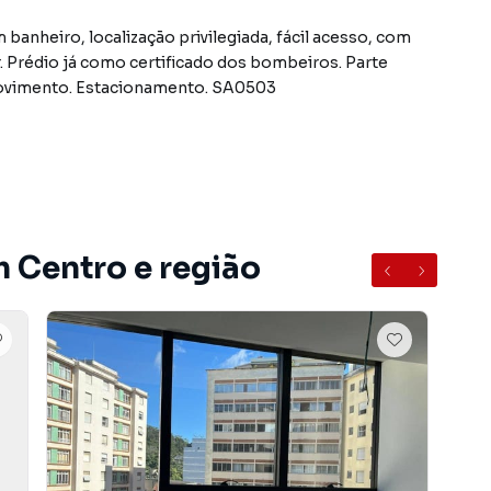
 banheiro, localização privilegiada, fácil acesso, com
ar. Prédio já como certificado dos bombeiros. Parte
ento. Estacionamento. SA0503
úncio podem sofrer alteração sem prévio aviso
o Centro, em Petrópolis. Não encontrou o que procurava
trópolis? Entre em contato com nossa equipe pelo
m Centro e região
opções de apartamentos, casas residenciais e
acões para venda ou locação, além de empreendimentos
ntro e em outras regiões de Petrópolis. Aqui você
 imóvel que mais combina com seu estilo de vida.
e, com segurança e tranquilidade. Na Immobile
ar ou alugar um imóvel em Petrópolis mesmo não