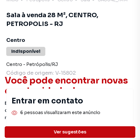
Sala à venda 28 M², CENTRO,
PETROPOLIS - RJ
Centro
Indisponível
Centro
-
Petrópolis
/
RJ
Código de origem:
V-15802
Você pode encontrar novas
oportunidades!
Entrar em contato
Este imóvel não está mais disponível, mas você pode
conferir outros em nosso site ou deixar seu contato para
6 pessoas visualizaram este anúncio
receber mais informações.
Ver sugestões