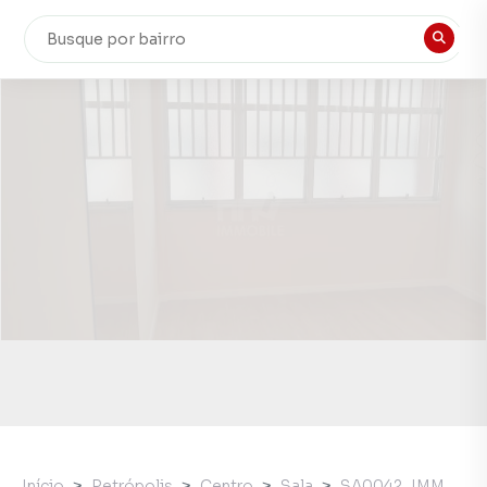
Início
Petrópolis
Centro
Sala
SA0042_IMM