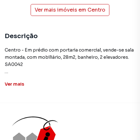
Ver mais imóveis em
Centro
Descrição
Centro - Em prédio com portaria comercial, vende-se sala
montada, com mobiliário, 28m2, banheiro, 2 elevadores.
SA0042
**ATENÇÃO: Os valores mencionados neste anúncio
Ver
mais
podem sofrer alteração sem prévio aviso
Sala para Venda em região valorizada do bairro Centro, em
Petrópolis. Não encontrou o que procurava ou deseja mais
informações sobre Sala em Petrópolis? Entre em contato
com nossa equipe pelo telefone (24) 2103-4450.