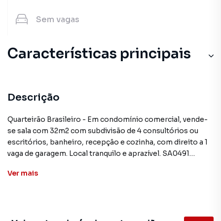
Sem
vagas
Características principais
Descrição
Quarteirão Brasileiro - Em condomínio comercial, vende-
se sala com 32m2 com subdivisão de 4 consultórios ou
escritórios, banheiro, recepção e cozinha, com direito a 1
vaga de garagem. Local tranquilo e aprazível. SA0491
Ver
mais
**ATENÇÃO: Os valores mencionados neste anúncio
podem sofrer alteração sem prévio aviso