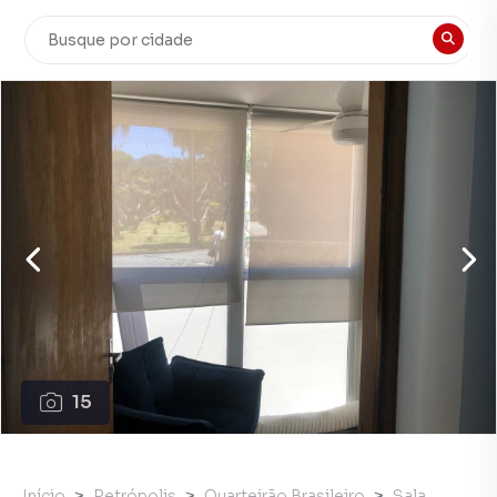
15
Início
Petrópolis
Quarteirão Brasileiro
Sala