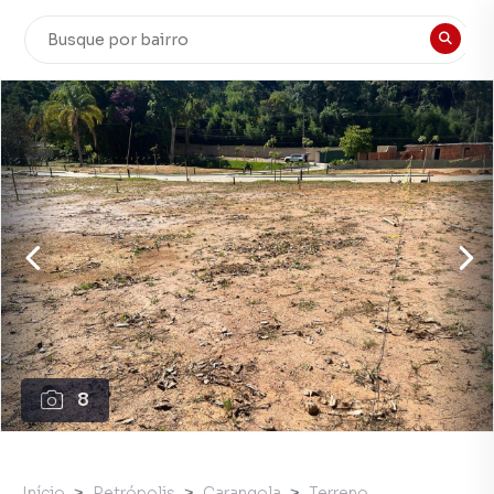
8
Início
Petrópolis
Carangola
Terreno