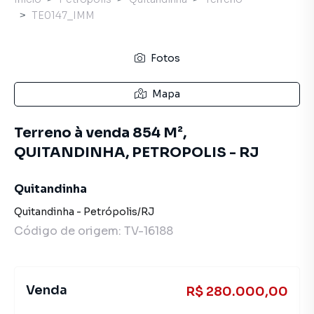
TE0147_IMM
Fotos
Mapa
Terreno à venda 854 M²,
QUITANDINHA, PETROPOLIS - RJ
Quitandinha
Quitandinha
-
Petrópolis
/
RJ
Código de origem:
TV-16188
Venda
R$ 280.000,00