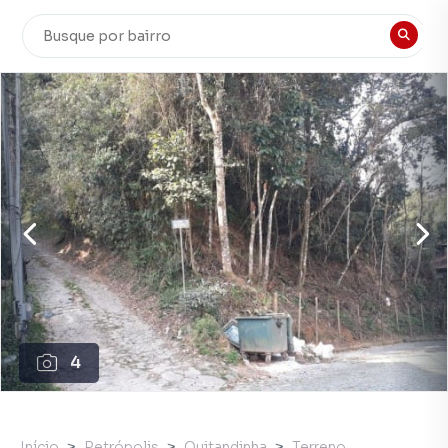
4
Início
Petrópolis
Quitandinha
Terreno