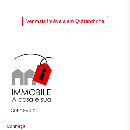
Petrópolis.
Na Immobile Administradora de Bens você consegue
vender ou alugar seu imóvel muito mais rápido do que em
Ver mais imóveis em
Quitandinha
imobiliárias tradicionais. Já vendemos e locamos diversos
imóveis em Petrópolis, especialmente em Quitandinha.
Isso porque temos uma equipe de marketing digital focada
em produzir campanhas específicas para Petrópolis, o que
aumenta muito o número de contatos interessados e
tendo como consequência uma maior chance de vender ou
alugar seu imóvel mais rápido. Contamos também com um
time de programadores, corretores treinados e uma
central de atendimento preparada para atender
proprietários e inquilinos.
CRECI:
4410J
Conheça